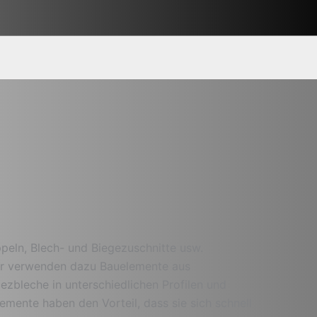
ppeln, Blech- und Biegezuschnitte usw.
Wir verwenden dazu Bauelemente aus
ezbleche in unterschiedlichen Profilen und
emente haben den Vorteil, dass sie sich schnell