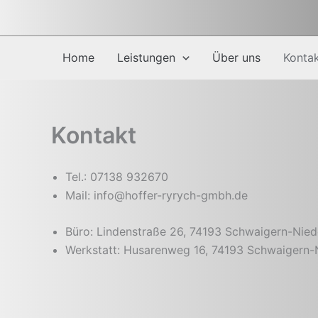
Zum
Inhalt
springen
Home
Leistungen
Über uns
Konta
Kontakt
Tel.: 07138 932670
Mail: info@hoffer-ryrych-gmbh.de
Büro: Lindenstraße 26, 74193 Schwaigern-Nie
Werkstatt: Husarenweg 16, 74193 Schwaigern-